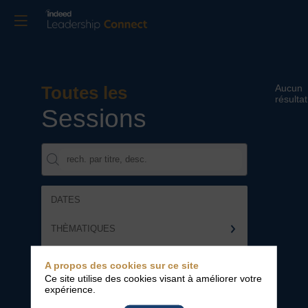
Toutes les
Aucun
résultat
Sessions
DATES
THÈMATIQUES
PARTENAIRES
A propos des cookies sur ce site
Ce site utilise des cookies visant à améliorer votre
Effacer tous les filtres
expérience.